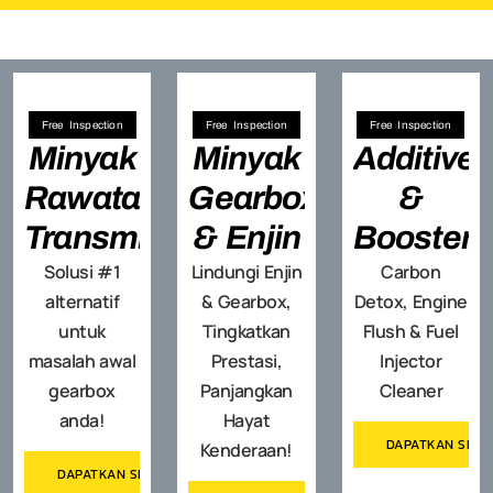
Free Inspection
Free Inspection
Free Inspection
Minyak
Minyak
Additive
Rawatan
Gearbox
&
Transmisi
& Enjin
Booster
Solusi #1
Lindungi Enjin
Carbon
alternatif
& Gearbox,
Detox, Engine
untuk
Tingkatkan
Flush & Fuel
masalah awal
Prestasi,
Injector
gearbox
Panjangkan
Cleaner
anda!
Hayat
DAPATKAN SEB
Kenderaan!
DAPATKAN SEBUT HARGA